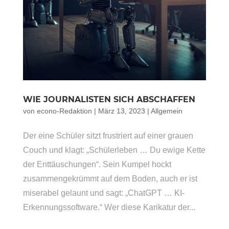
WIE JOURNALISTEN SICH ABSCHAFFEN
von
econo-Redaktion
|
März 13, 2023
|
Allgemein
Der eine Schüler sitzt frustriert auf einer grauen
Couch und klagt: „Schülerleben … Du ewige Kette
der Enttäuschungen“. Sein Kumpel hockt
zusammengekrümmt auf dem Boden, auch er ist
miserabel gelaunt und sagt: „ChatGPT … KI-
Erkennungssoftware.“ Wer diese Karikatur der...