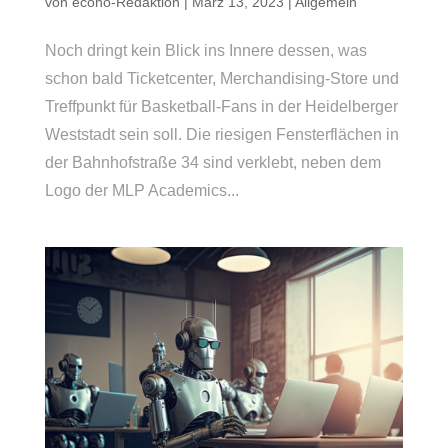
von
econo-Redaktion
|
März 13, 2023
|
Allgemein
Noch dringt kein Blick ins Innere dessen, was
schon bald Ticketcenter, Merchandising-Store und
Treffpunkt für Basketball-Fans in der Heidelberger
Weststadt sein soll. Die riesigen Fensterflächen in
der Bahnhofstraße 34 sind verklebt, neben dem
Logo der MLP Academics...