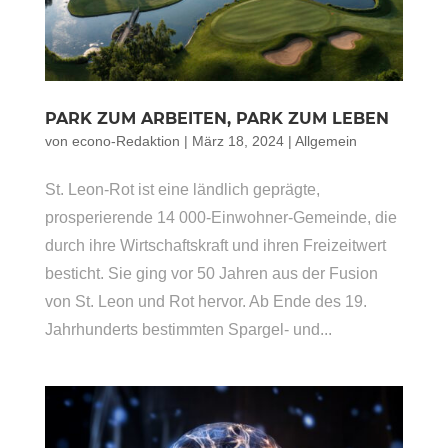
PARK ZUM ARBEITEN, PARK ZUM LEBEN
von
econo-Redaktion
|
März 18, 2024
|
Allgemein
St. Leon-Rot ist eine ländlich geprägte,
prosperierende 14 000-Einwohner-Gemeinde, die
durch ihre Wirtschaftskraft und ihren Freizeitwert
besticht. Sie ging vor 50 Jahren aus der Fusion
von St. Leon und Rot hervor. Ab Ende des 19.
Jahrhunderts bestimmten Spargel- und...