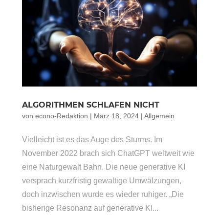
ALGORITHMEN SCHLAFEN NICHT
von
econo-Redaktion
|
März 18, 2024
|
Allgemein
Vielleicht ist es das Auge des Sturms. Im
November 2022 brach sich ChatGPT weltweit wie
eine Naturgewalt Bahn. Die neue generative KI
versprach kurzfristig gewaltige Umwälzungen,
doch inzwischen wurde es wieder ruhiger. „Die
bisherige Resonanz auf generative KI...