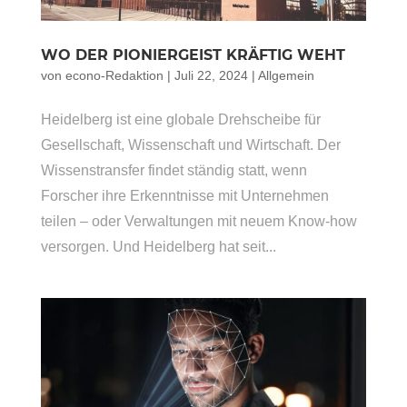
WO DER PIONIERGEIST KRÄFTIG WEHT
von
econo-Redaktion
|
Juli 22, 2024
|
Allgemein
Heidelberg ist eine globale Drehscheibe für
Gesellschaft, Wissenschaft und Wirtschaft. Der
Wissenstransfer findet ständig statt, wenn
Forscher ihre Erkenntnisse mit Unternehmen
teilen – oder Verwaltungen mit neuem Know-how
versorgen. Und Heidelberg hat seit...