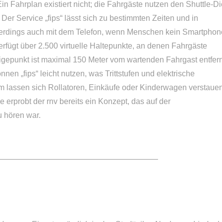
 Ein Fahrplan existiert nicht; die Fahrgäste nutzen den Shuttle-D
er Service „fips“ lässt sich zu bestimmten Zeiten und in
lerdings auch mit dem Telefon, wenn Menschen kein Smartphon
rfügt über 2.500 virtuelle Haltepunkte, an denen Fahrgäste
igepunkt ist maximal 150 Meter vom wartenden Fahrgast entfern
en „fips“ leicht nutzen, was Trittstufen und elektrische
 lassen sich Rollatoren, Einkäufe oder Kinderwagen verstauen
e erprobt der rnv bereits ein Konzept, das auf der
u hören war.
————————————————————–