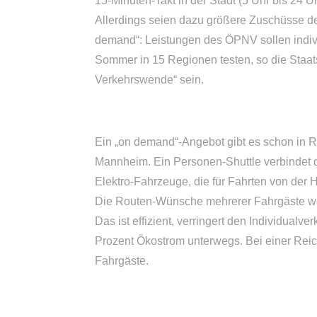
15-Minuten-Takt in der Stadt (5 Uhr bis 24 U
Allerdings seien dazu größere Zuschüsse de
demand“: Leistungen des ÖPNV sollen indi
Sommer in 15 Regionen testen, so die Staats
Verkehrswende“ sein.
Ein „on demand“-Angebot gibt es schon in R
Mannheim. Ein Personen-Shuttle verbindet d
Elektro-Fahrzeuge, die für Fahrten von der 
Die Routen-Wünsche mehrerer Fahrgäste we
Das ist effizient,
verringert den Individualve
Prozent Ökostrom unterwegs. Bei einer Reich
Fahrgäste.