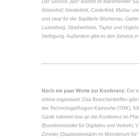
Der Service „fips“ kommt im Mannheimer Süd
Almenhof, Niederfeld, Casterfeld, Mallau u
und zwar für die Stadtteile Blumenau, Garte
Luzenberg, Straßenheim, Taylor und Vogelstan
Verfügung. Außerdem gibt es den Service in
———————————————————
Noch ein paar Worte zur Konferenz:
Der e
online organisiert. Das Branchentreffen gi
der TechnologieRegion Karlsruhe (TRK). 50
Gäste nahmen live an der Konferenz im Pfalz
(Bundesminister für Digitales und Verkehr, 
Zimmer (Staatssekretärin im Ministerium für