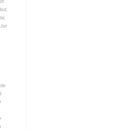
of,
bot,
al,
 zur
rde
d
0
e
m