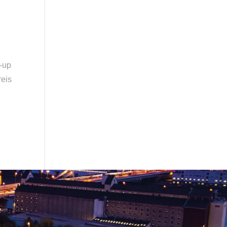
s
t-up
reis