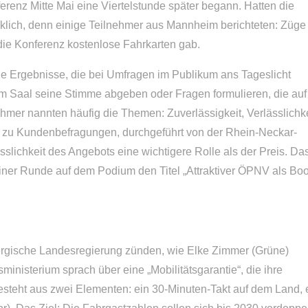
ferenz Mitte Mai eine Viertelstunde später begann. Hatten die
klich, denn einige Teilnehmer aus Mannheim berichteten: Züge
die Konferenz kostenlose Fahrkarten gab.
e Ergebnisse, die bei Umfragen im Publikum ans Tageslicht
im Saal seine Stimme abgeben oder Fragen formulieren, die auf
mer nannten häufig die Themen: Zuverlässigkeit, Verlässlichke
 zu Kundenbefragungen, durchgeführt von der Rhein-Neckar-
sslichkeit des Angebots eine wichtigere Rolle als der Preis. Da
einer Runde auf dem Podium den Titel „Attraktiver ÖPNV als Boo
bergische Landesregierung zünden, wie Elke Zimmer (Grüne)
ministerium sprach über eine „Mobilitätsgarantie“, die ihre
steht aus zwei Elementen: ein 30-Minuten-Takt auf dem Land, 