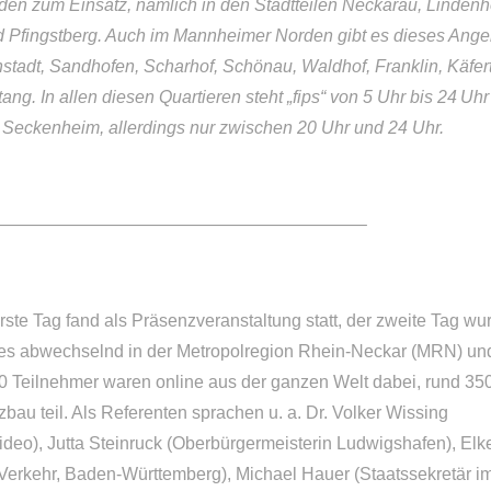
en zum Einsatz, nämlich in den Stadtteilen Neckarau, Lindenh
nd Pfingstberg. Auch im Mannheimer Norden gibt es dieses Ange
nstadt, Sandhofen, Scharhof, Schönau, Waldhof, Franklin, Käfert
g. In allen diesen Quartieren steht „fips“ von 5 Uhr bis 24 Uhr
 Seckenheim, allerdings nur zwischen 20 Uhr und 24 Uhr.
—————————————————————–
rste Tag fand als Präsenzveranstaltung statt, der zweite Tag wu
bt es abwechselnd in der Metropolregion Rhein-Neckar (MRN) un
0 Teilnehmer waren online aus der ganzen Welt dabei, rund 35
bau teil. Als Referenten sprachen u. a. Dr. Volker Wissing
Video), Jutta Steinruck (Oberbürgermeisterin Ludwigshafen), Elk
 Verkehr, Baden-Württemberg), Michael Hauer (Staatssekretär i