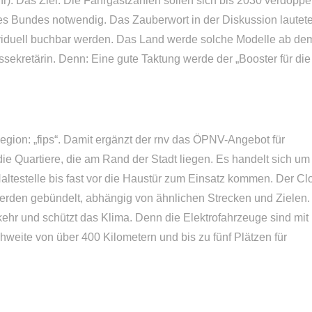
hr). Das Ziel: Die Fahrgastzahlen sollen sich bis 2030 verdoppe
s Bundes notwendig. Das Zauberwort in der Diskussion lautete
viduell buchbar werden. Das Land werde solche Modelle ab de
sekretärin. Denn: Eine gute Taktung werde der „Booster für die
egion: „fips“. Damit ergänzt der rnv das ÖPNV-Angebot für
ie Quartiere, die am Rand der Stadt liegen. Es handelt sich um
Haltestelle bis fast vor die Haustür zum Einsatz kommen. Der Cl
rden gebündelt, abhängig von ähnlichen Strecken und Zielen.
rkehr und schützt das Klima. Denn die Elektrofahrzeuge sind mit
weite von über 400 Kilometern und bis zu fünf Plätzen für