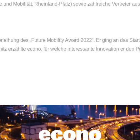
 und Mobilität, Rheinland-Pfalz) sowie zahlreiche Vertreter au
rleihung des „Future Mobility Award 2022“. Er ging an das Star
tz erzählte econo, für welche interessante Innovation er den P