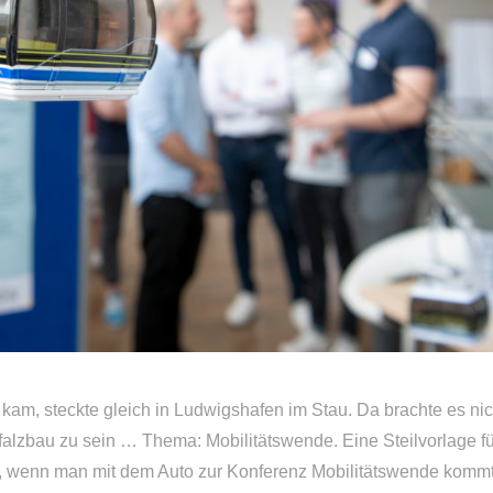
kam, steckte gleich in Ludwigshafen im Stau. Da brachte es nic
alzbau zu sein … Thema: Mobilitätswende. Eine Steilvorlage f
e, wenn man mit dem Auto zur Konferenz Mobilitätswende kommt