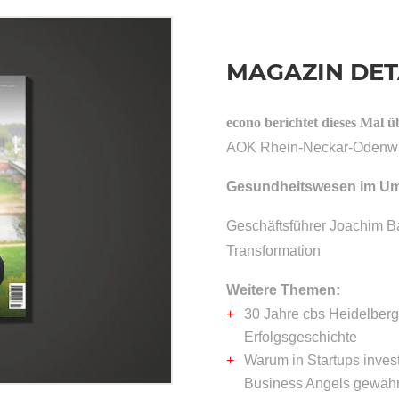
MAGAZIN DET
econo berichtet dieses Mal ü
AOK Rhein-Neckar-Odenw
Gesundheitswesen im U
Geschäftsführer Joachim Ba
Transformation
Weitere Themen:
30 Jahre cbs Heidelberg
Erfolgsgeschichte
Warum in Startups inves
Business Angels gewähr