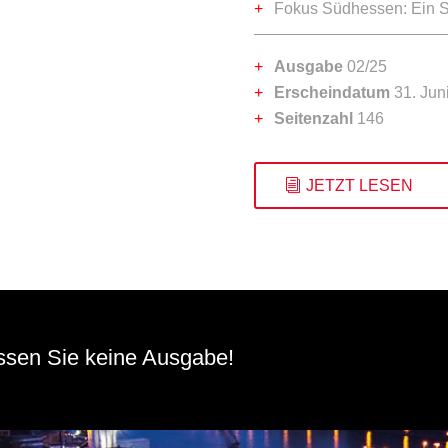
Fokus Südhessen: Ein S
Ausgabe
02/25
Erscheindatum
31. Jun
Seitenzahl
146
JETZT LESEN
assen Sie keine Ausgabe!