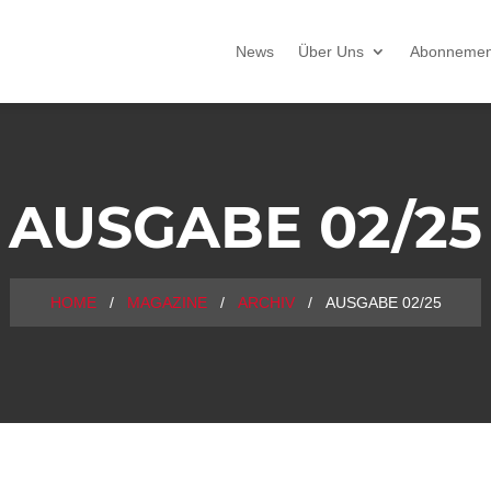
News
Über Uns
Abonnemen
AUSGABE 02/25
HOME
/
MAGAZINE
/
ARCHIV
/ AUSGABE 02/25